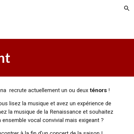
ion
nt
nna recrute actuellement un
ou deux
ténors
!
ous lisez la musique et avez un expérience de
mez la musique de la Renaissance et souhaitez
 ensemble vocal convivial mais exigeant ?
ontrer à la fin d'un concert de la saison !