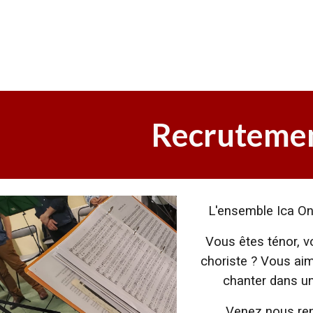
ip to main content
Skip to navigat
Recruteme
L'ensemble Ica O
Vous êtes ténor, v
choriste ? Vous ai
chanter dans un
Venez nous renc